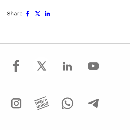
facebook
x.com
linkedin
Share
facebook