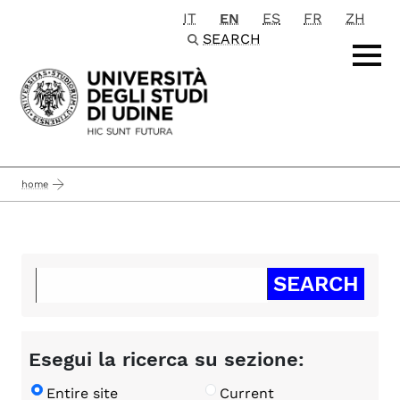
IT
EN
ES
FR
ZH
Passa al contenuto principale
SEARCH
home
Esegui la ricerca su sezione:
Entire site
Current