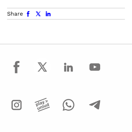
facebook
x.com
linkedin
Share
facebook