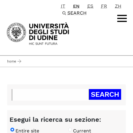
IT
EN
ES
FR
ZH
Passa al contenuto principale
SEARCH
home
Esegui la ricerca su sezione:
Entire site
Current