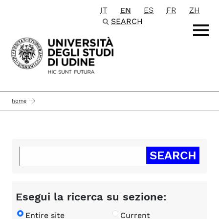
IT
EN
ES
FR
ZH
Passa al contenuto principale
SEARCH
home
Esegui la ricerca su sezione:
Entire site
Current