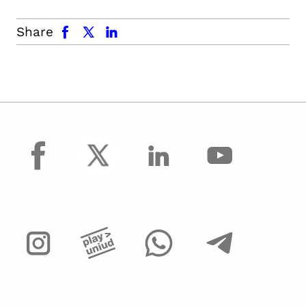
facebook
x.com
linkedin
Share
facebook