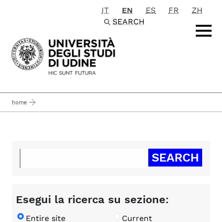
IT
EN
ES
FR
ZH
Passa al contenuto principale
SEARCH
home
Esegui la ricerca su sezione:
Entire site
Current