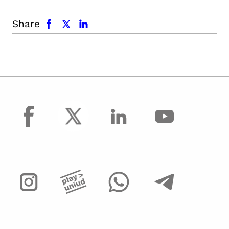
facebook
x.com
linkedin
Share
facebook