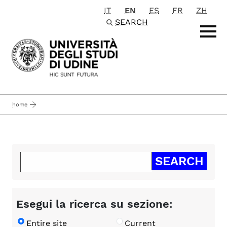
IT
EN
ES
FR
ZH
Passa al contenuto principale
SEARCH
home
Esegui la ricerca su sezione:
Entire site
Current