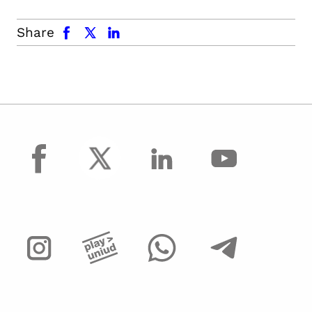
facebook
x.com
linkedin
Share
facebook