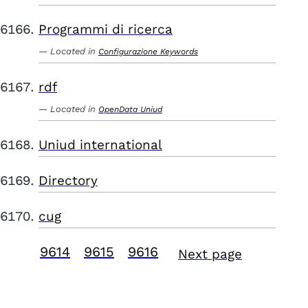
Programmi di ricerca
Located in
Configurazione Keywords
rdf
Located in
OpenData Uniud
Uniud international
Directory
cug
9614
9615
9616
Next page