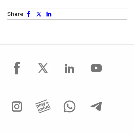
facebook
x.com
linkedin
Share
facebook