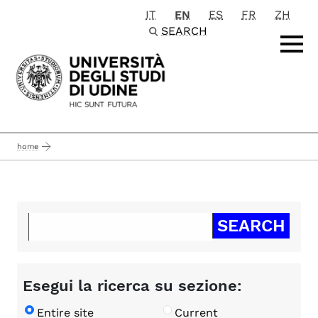
IT
EN
ES
FR
ZH
Passa al contenuto principale
SEARCH
home
Esegui la ricerca su sezione:
Entire site
Current