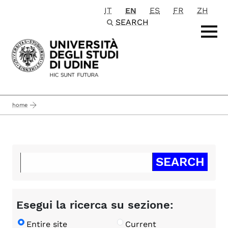
IT
EN
ES
FR
ZH
Passa al contenuto principale
SEARCH
home
Esegui la ricerca su sezione:
Entire site
Current