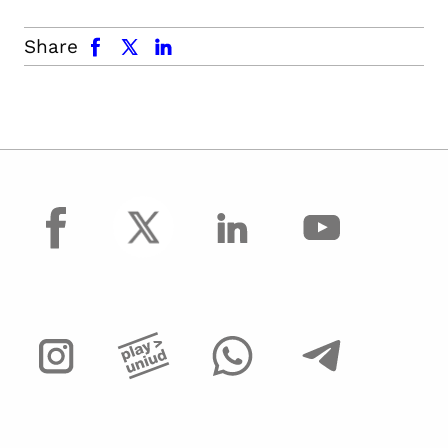
facebook
x.com
linkedin
Share
facebook