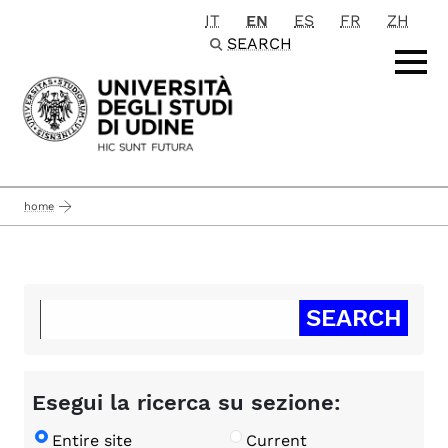
IT
EN
ES
FR
ZH
Passa al contenuto principale
SEARCH
home
Esegui la ricerca su sezione:
Entire site
Current