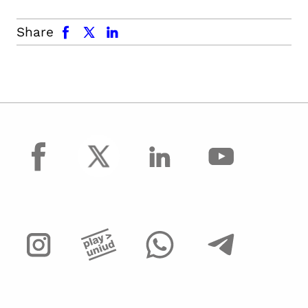
facebook
x.com
linkedin
Share
facebook