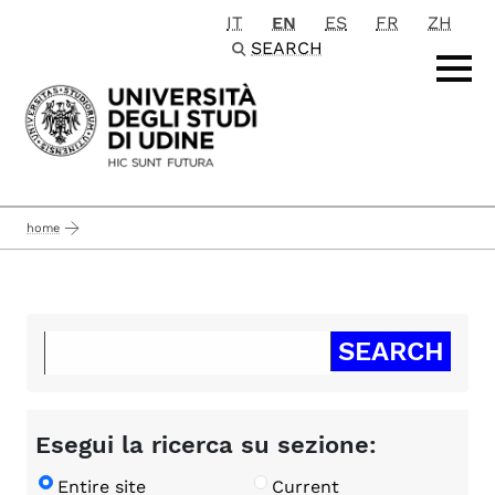
IT
EN
ES
FR
ZH
Passa al contenuto principale
SEARCH
home
Esegui la ricerca su sezione:
Entire site
Current