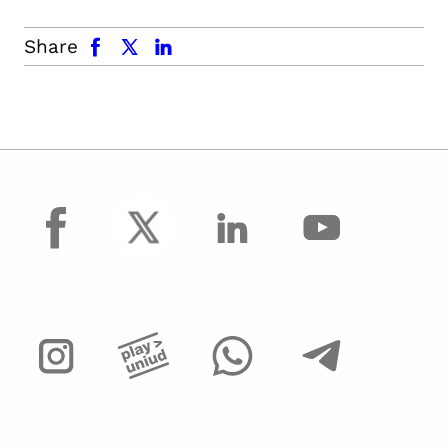
facebook
x.com
linkedin
Share
facebook