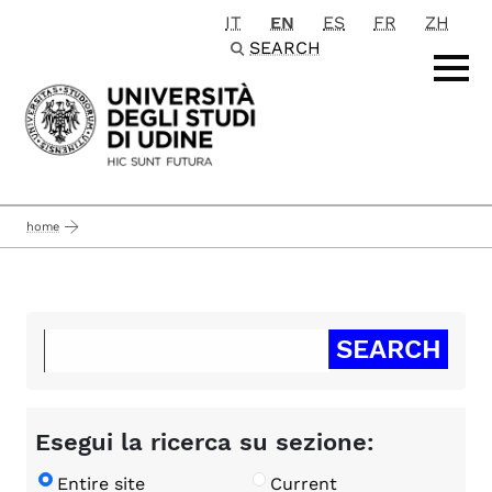
IT
EN
ES
FR
ZH
Passa al contenuto principale
SEARCH
home
Esegui la ricerca su sezione:
Entire site
Current