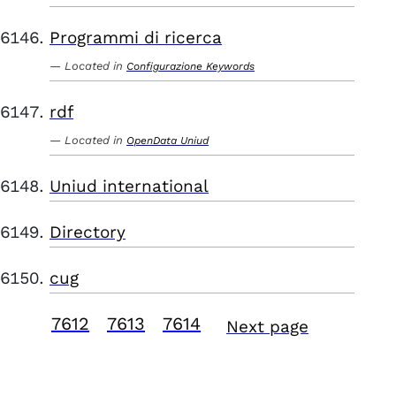
Programmi di ricerca
Located in
Configurazione Keywords
rdf
Located in
OpenData Uniud
Uniud international
Directory
cug
7612
7613
7614
Next page