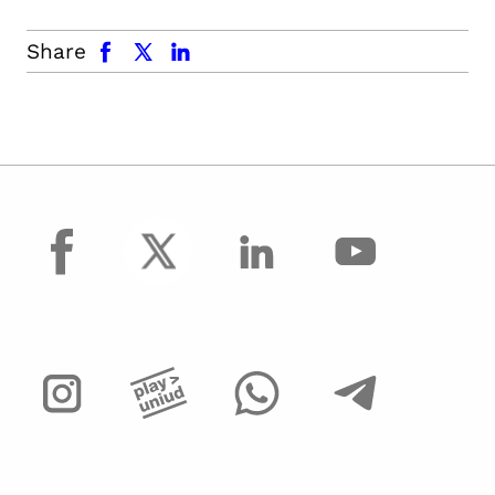
facebook
x.com
linkedin
Share
facebook