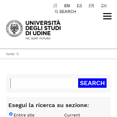
IT
EN
ES
FR
ZH
Passa al contenuto principale
SEARCH
home
Esegui la ricerca su sezione:
Entire site
Current