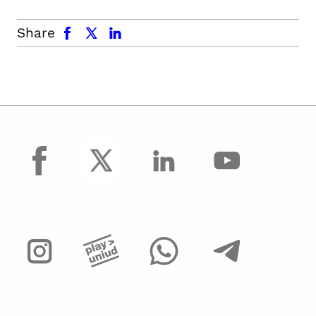
facebook
x.com
linkedin
Share
facebook