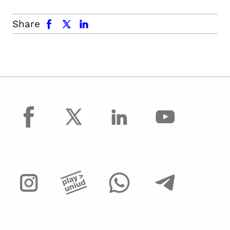
facebook
x.com
linkedin
Share
facebook