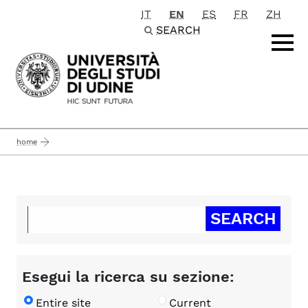
IT
EN
ES
FR
ZH
Passa al contenuto principale
SEARCH
home
Esegui la ricerca su sezione:
Entire site
Current