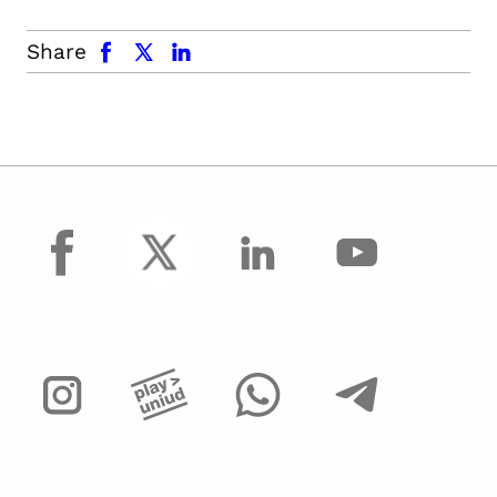
facebook
x.com
linkedin
Share
facebook