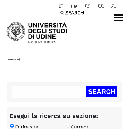
IT
EN
ES
FR
ZH
Passa al contenuto principale
SEARCH
home
Esegui la ricerca su sezione:
Entire site
Current