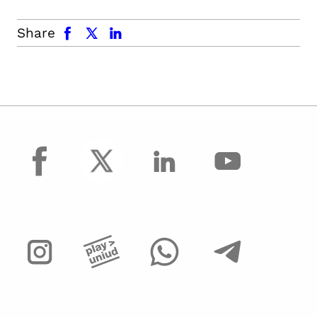
facebook
x.com
linkedin
Share
facebook