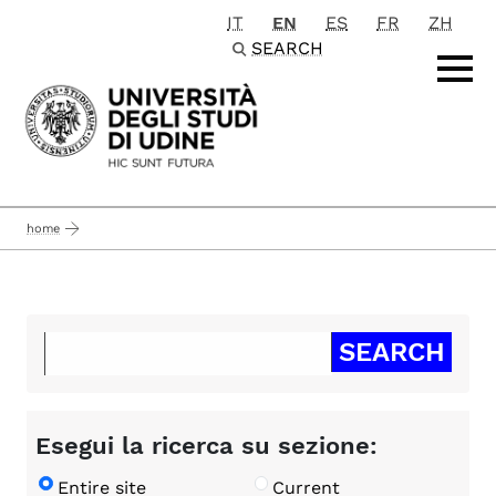
IT
EN
ES
FR
ZH
Passa al contenuto principale
SEARCH
home
Esegui la ricerca su sezione:
Entire site
Current