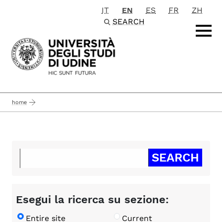
IT
EN
ES
FR
ZH
Passa al contenuto principale
SEARCH
home
Esegui la ricerca su sezione:
Entire site
Current