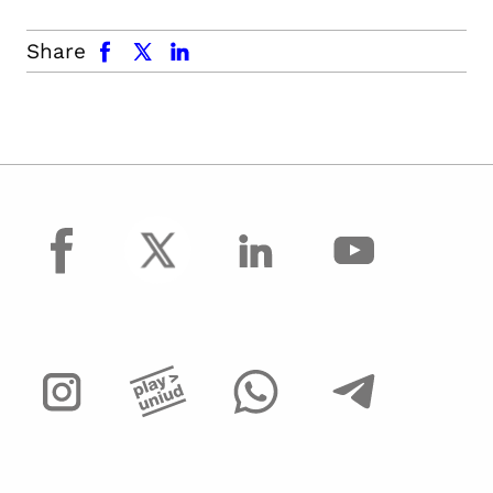
facebook
x.com
linkedin
Share
facebook