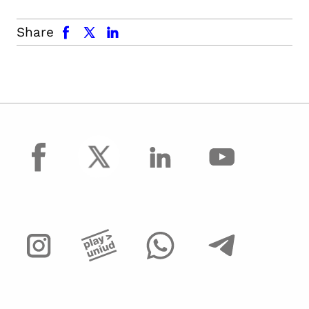
facebook
x.com
linkedin
Share
facebook