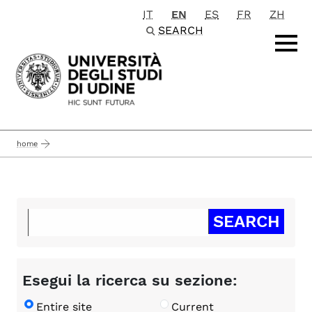
IT
EN
ES
FR
ZH
Passa al contenuto principale
SEARCH
home
Esegui la ricerca su sezione:
Entire site
Current