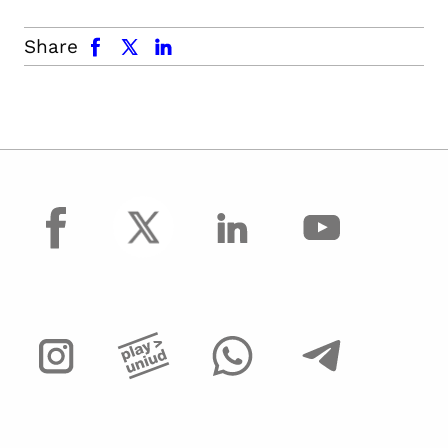
facebook
x.com
linkedin
Share
facebook