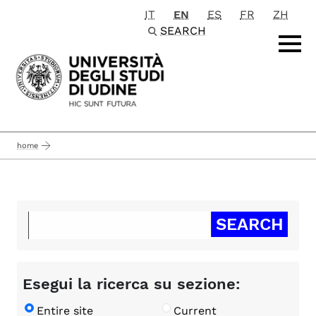
IT
EN
ES
FR
ZH
Passa al contenuto principale
SEARCH
home
Esegui la ricerca su sezione:
Entire site
Current