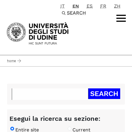
IT
EN
ES
FR
ZH
Passa al contenuto principale
SEARCH
home
Esegui la ricerca su sezione:
Entire site
Current