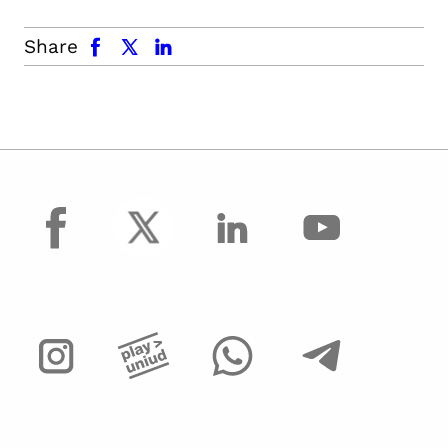
facebook
x.com
linkedin
Share
facebook