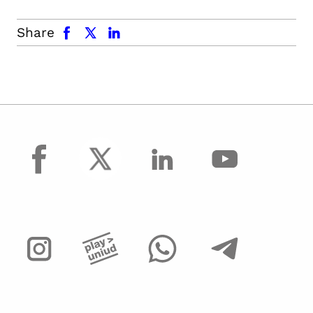
facebook
x.com
linkedin
Share
facebook