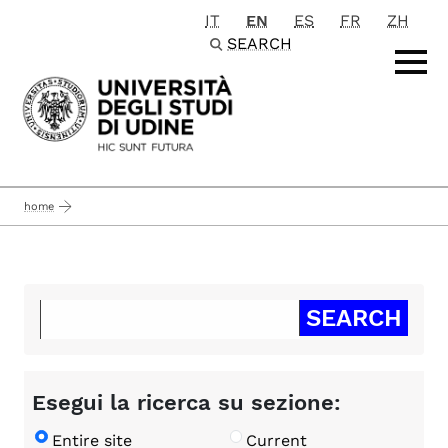
IT
EN
ES
FR
ZH
Passa al contenuto principale
SEARCH
home
Esegui la ricerca su sezione:
Entire site
Current