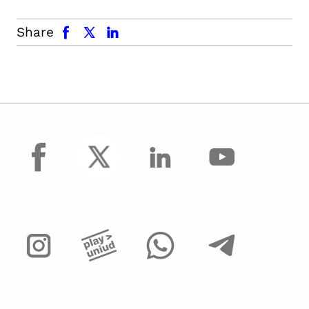
facebook
x.com
linkedin
Share
facebook