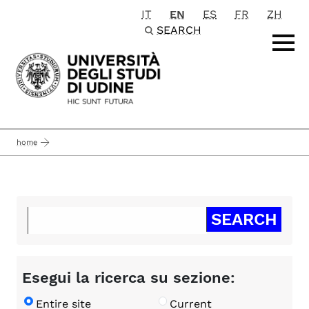
IT
EN
ES
FR
ZH
Passa al contenuto principale
SEARCH
home
Esegui la ricerca su sezione:
Entire site
Current