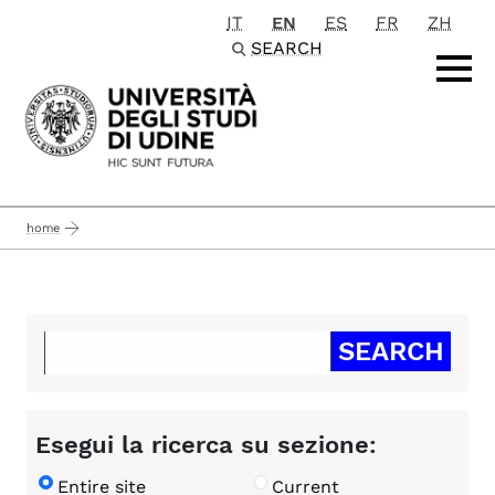
IT
EN
ES
FR
ZH
Passa al contenuto principale
SEARCH
home
Esegui la ricerca su sezione:
Entire site
Current