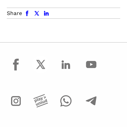
facebook
x.com
linkedin
Share
facebook