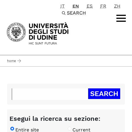
IT
EN
ES
FR
ZH
Passa al contenuto principale
SEARCH
home
Esegui la ricerca su sezione:
Entire site
Current