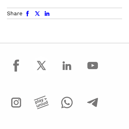
facebook
x.com
linkedin
Share
facebook