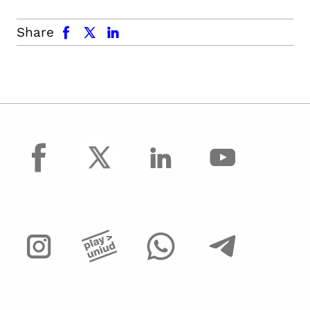
facebook
x.com
linkedin
Share
facebook