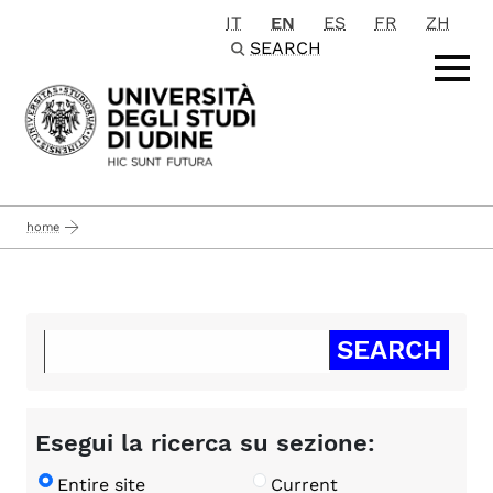
IT
EN
ES
FR
ZH
Passa al contenuto principale
SEARCH
home
Esegui la ricerca su sezione:
Entire site
Current