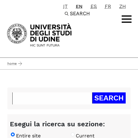
IT
EN
ES
FR
ZH
Passa al contenuto principale
SEARCH
home
Esegui la ricerca su sezione:
Entire site
Current