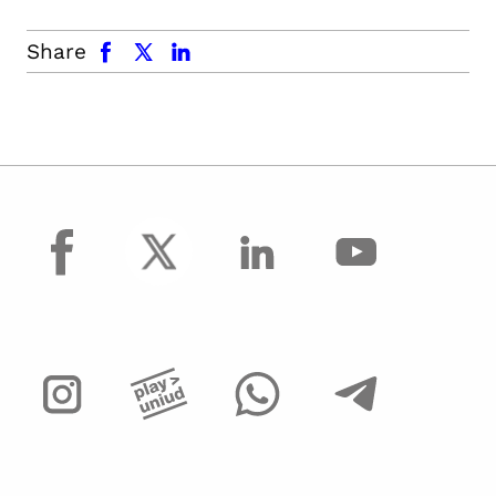
facebook
x.com
linkedin
Share
facebook