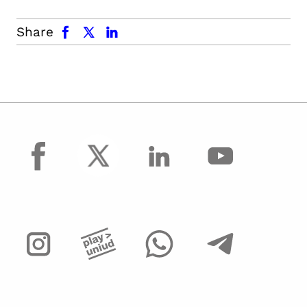
facebook
x.com
linkedin
Share
facebook