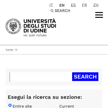
IT
EN
ES
FR
ZH
Passa al contenuto principale
SEARCH
home
Esegui la ricerca su sezione:
Entire site
Current