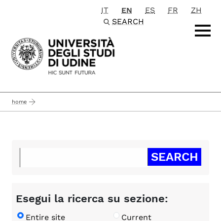
IT
EN
ES
FR
ZH
Passa al contenuto principale
SEARCH
home
Esegui la ricerca su sezione:
Entire site
Current