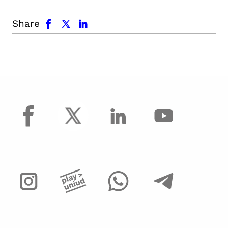
facebook
x.com
linkedin
Share
facebook