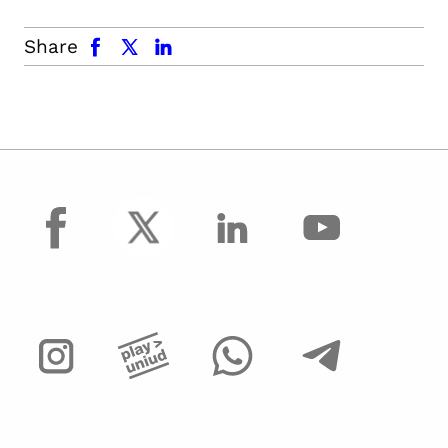
facebook
x.com
linkedin
Share
facebook