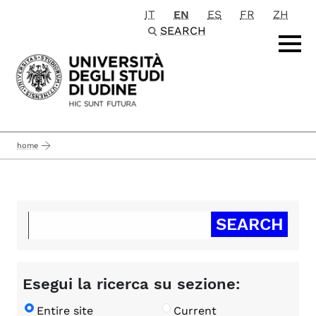
IT
EN
ES
FR
ZH
Passa al contenuto principale
SEARCH
home
Esegui la ricerca su sezione:
Entire site
Current