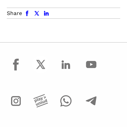
facebook
x.com
linkedin
Share
facebook