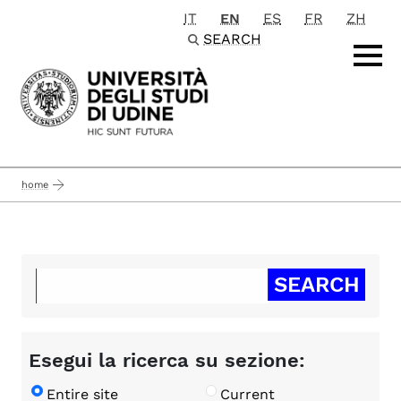
IT
EN
ES
FR
ZH
Passa al contenuto principale
SEARCH
home
Esegui la ricerca su sezione:
Entire site
Current