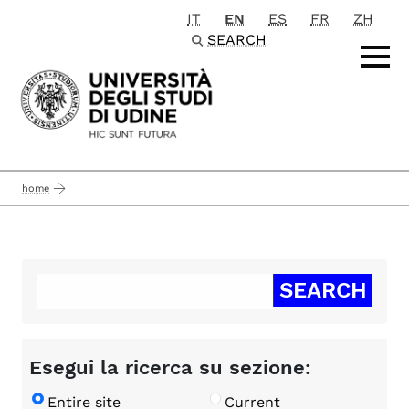
IT
EN
ES
FR
ZH
Passa al contenuto principale
SEARCH
home
Esegui la ricerca su sezione:
Entire site
Current