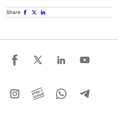
facebook
x.com
linkedin
Share
facebook