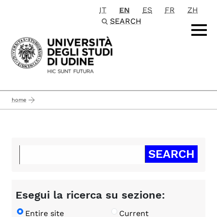
IT
EN
ES
FR
ZH
Passa al contenuto principale
SEARCH
home
Esegui la ricerca su sezione:
Entire site
Current