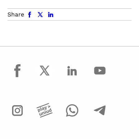
facebook
x.com
linkedin
Share
facebook