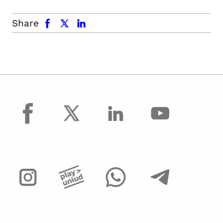
facebook
x.com
linkedin
Share
facebook