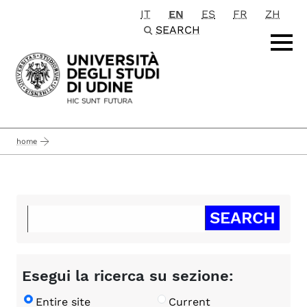
IT
EN
ES
FR
ZH
Passa al contenuto principale
SEARCH
home
Esegui la ricerca su sezione:
Entire site
Current