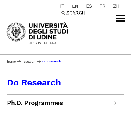
IT
EN
ES
FR
ZH
Passa al contenuto principale
SEARCH
do research
home
research
Do Research
Ph.D. Programmes