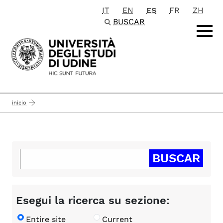
IT
EN
ES
FR
ZH
Passa al contenuto principale
BUSCAR
inicio
Esegui la ricerca su sezione:
Entire site
Current