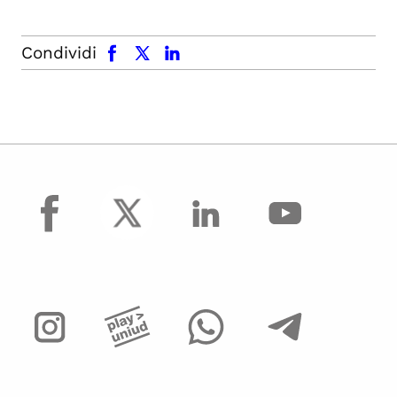
facebook
x.com
linkedin
Condividi
facebook