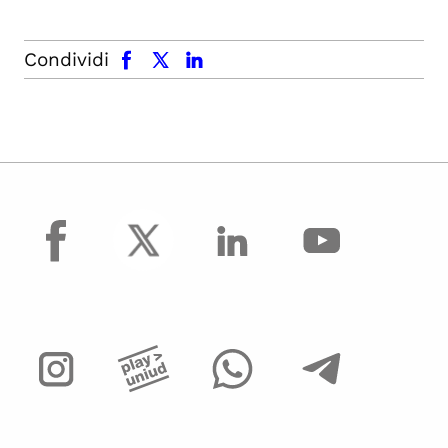
facebook
x.com
linkedin
Condividi
facebook