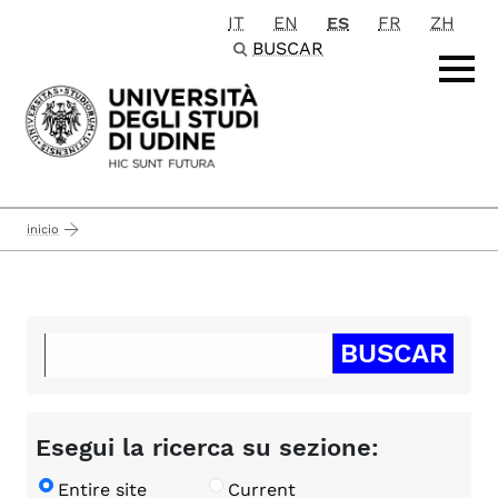
IT
EN
ES
FR
ZH
Passa al contenuto principale
BUSCAR
inicio
Esegui la ricerca su sezione:
Entire site
Current