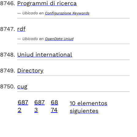
Programmi di ricerca
Ubicado en
Configurazione Keywords
rdf
Ubicado en
OpenData Uniud
Uniud international
Directory
cug
687
687
68
10 elementos
2
3
74
siguientes