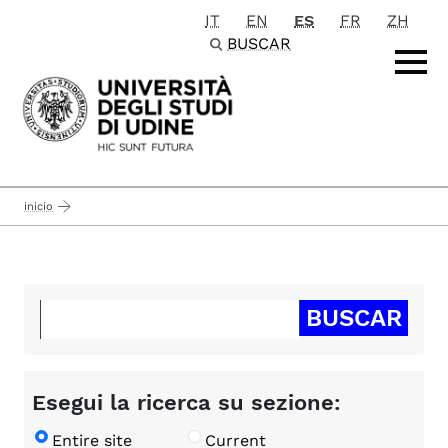
IT
EN
ES
FR
ZH
Passa al contenuto principale
BUSCAR
inicio
Esegui la ricerca su sezione:
Entire site
Current