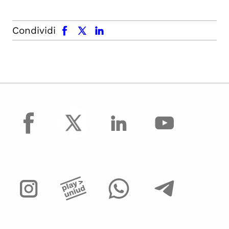
facebook
x.com
linkedin
Condividi
facebook