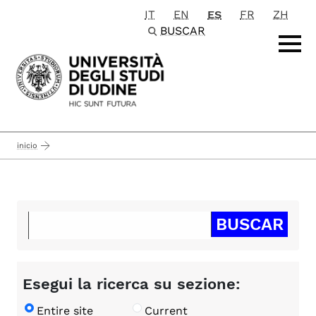
IT
EN
ES
FR
ZH
Passa al contenuto principale
BUSCAR
inicio
Esegui la ricerca su sezione:
Entire site
Current