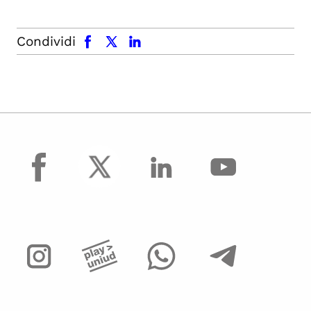
facebook
x.com
linkedin
Condividi
facebook