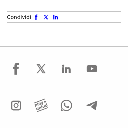
facebook
x.com
linkedin
Condividi
facebook