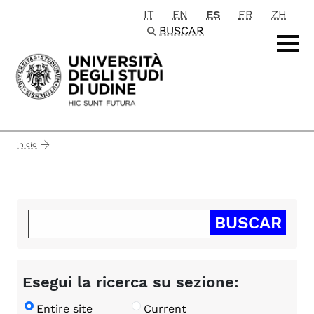
IT
EN
ES
FR
ZH
Passa al contenuto principale
BUSCAR
inicio
Esegui la ricerca su sezione:
Entire site
Current