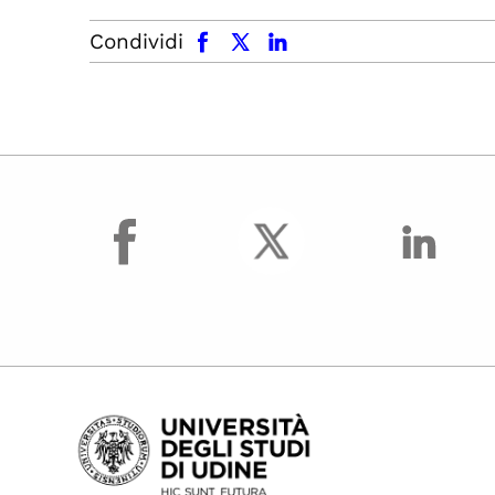
facebook
x.com
linkedin
Condividi
facebook