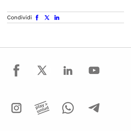
facebook
x.com
linkedin
Condividi
facebook