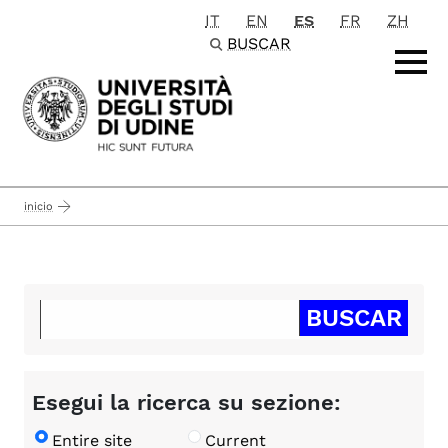
IT
EN
ES
FR
ZH
Passa al contenuto principale
BUSCAR
inicio
Esegui la ricerca su sezione:
Entire site
Current