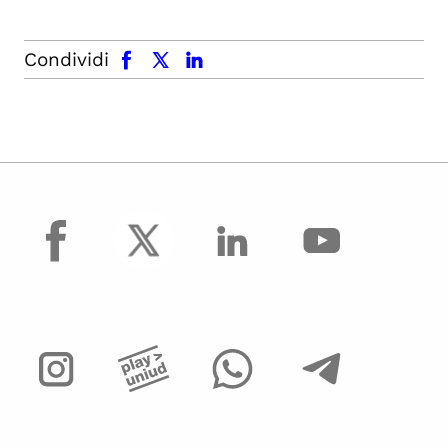
facebook
x.com
linkedin
Condividi
facebook