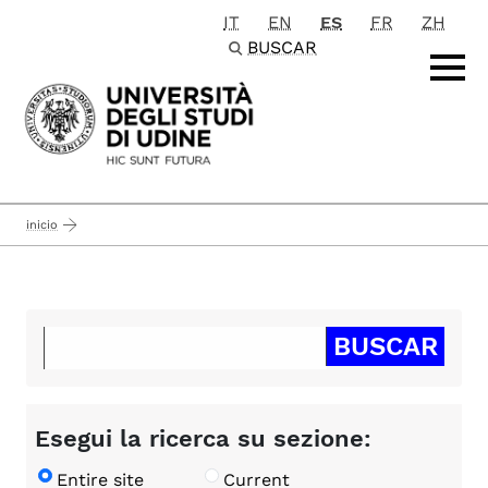
IT
EN
ES
FR
ZH
Passa al contenuto principale
BUSCAR
inicio
Esegui la ricerca su sezione:
Entire site
Current