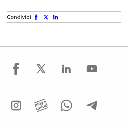
facebook
x.com
linkedin
Condividi
facebook