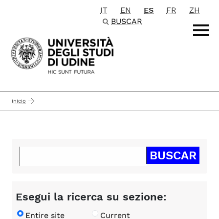
IT
EN
ES
FR
ZH
Passa al contenuto principale
BUSCAR
inicio
Esegui la ricerca su sezione:
Entire site
Current