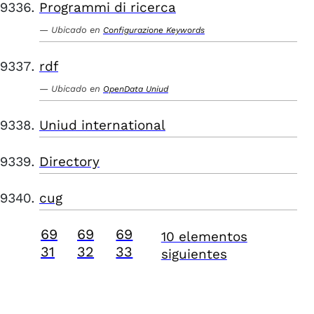
Programmi di ricerca
Ubicado en
Configurazione Keywords
rdf
Ubicado en
OpenData Uniud
Uniud international
Directory
cug
69
69
69
10 elementos
31
32
33
siguientes