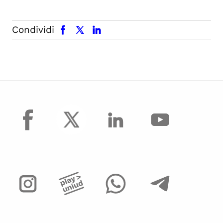
facebook
x.com
linkedin
Condividi
facebook