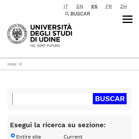
IT
EN
ES
FR
ZH
Passa al contenuto principale
BUSCAR
inicio
Esegui la ricerca su sezione:
Entire site
Current