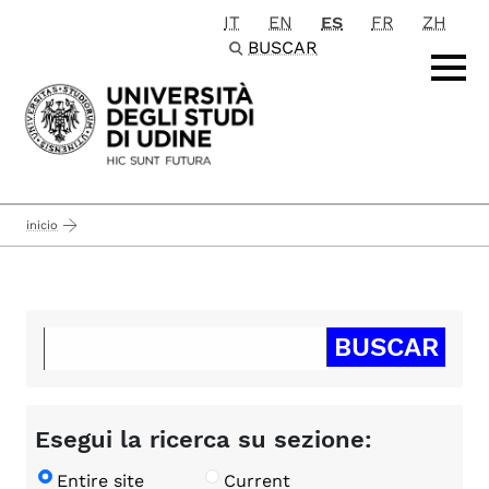
IT
EN
ES
FR
ZH
Passa al contenuto principale
BUSCAR
inicio
Esegui la ricerca su sezione:
Entire site
Current