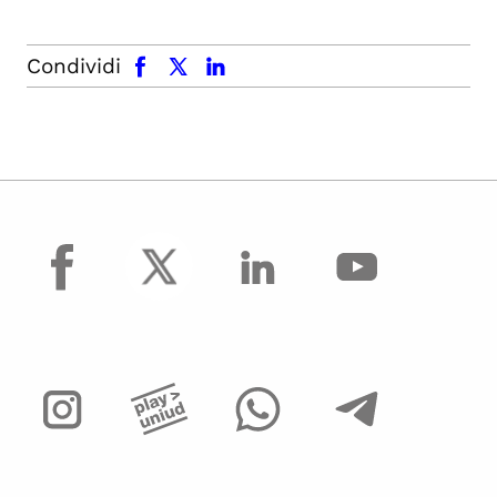
facebook
x.com
linkedin
Condividi
facebook