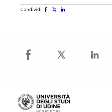
facebook
x.com
linkedin
Condividi
facebook