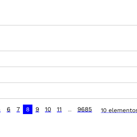
5
6
7
9
10
11
9685
8
10 elementos