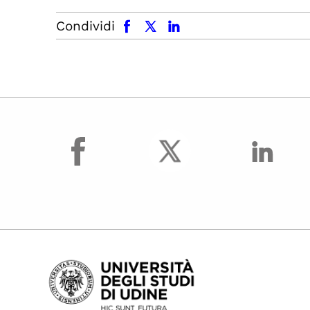
facebook
x.com
linkedin
Condividi
facebook