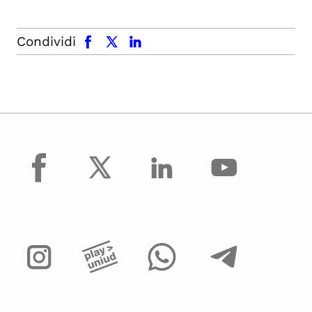
facebook
x.com
linkedin
Condividi
facebook