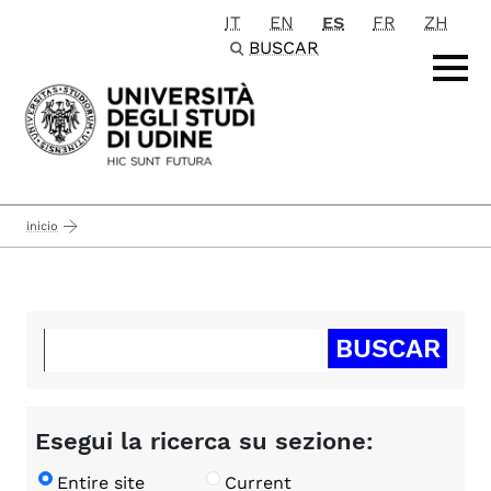
IT
EN
ES
FR
ZH
Passa al contenuto principale
BUSCAR
inicio
Esegui la ricerca su sezione:
Entire site
Current