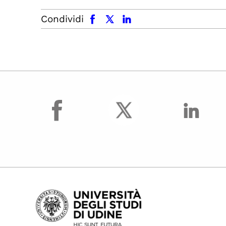
facebook
x.com
linkedin
Condividi
facebook