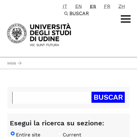
IT
EN
ES
FR
ZH
Passa al contenuto principale
BUSCAR
inicio
Esegui la ricerca su sezione:
Entire site
Current