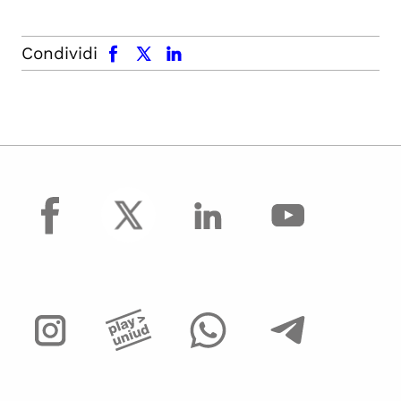
facebook
x.com
linkedin
Condividi
facebook