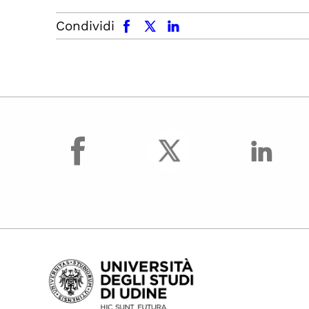
facebook
x.com
linkedin
Condividi
facebook