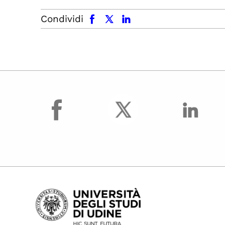
facebook
x.com
linkedin
Condividi
facebook